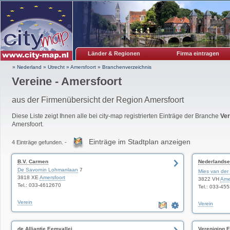
Länder & Regionen
Firma eintragen
» Nederland
»
Utrecht
»
Amersfoort
»
Branchenverzeichnis
Vereine - Amersfoort
aus der Firmenübersicht der Region Amersfoort
Diese Liste zeigt Ihnen alle bei city-map registrierten Einträge der Branche
Ver
Amersfoort.
Einträge im Stadtplan anzeigen
4 Einträge gefunden. -
B.V. Carmen
Nederlandse
De Savornin Lohmanlaan
7
Secr
Mies van der
3818 XE
Amersfoort
3822 VH
Ame
Tel.: 033-4612670
Tel.: 033-45
Verein
Verein
de Alliantie Eemvallei
Vereniging E