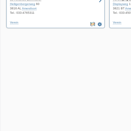
Heiligenbergerweg
60
Displayweg
1
3816 AL
Amersfoort
3821 BT
Amer
Tel.: 033-4765311
Tel.: 033-45
Verein
Verein