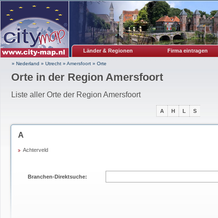
Länder & Regionen
Firma eintragen
» Nederland
»
Utrecht
»
Amersfoort
»
Orte
Orte in der Region Amersfoort
Liste aller Orte der Region Amersfoort
A
H
L
S
A
Achterveld
Branchen-Direktsuche: