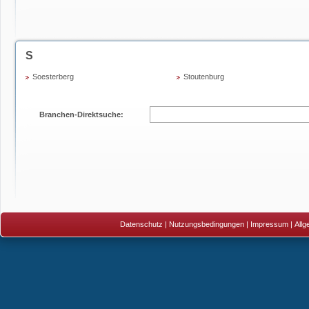
S
Soesterberg
Stoutenburg
Branchen-Direktsuche:
Datenschutz
|
Nutzungsbedingungen
|
Impressum
|
All