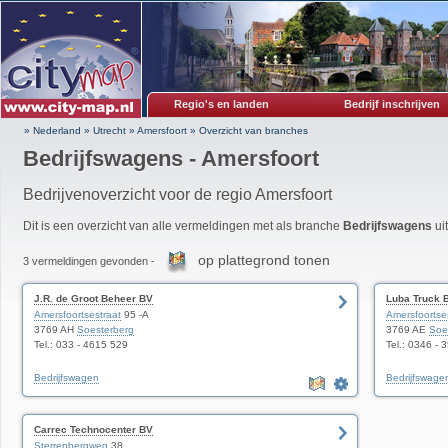
Regio's en landen
Bedrijf inschrijven
» Nederland
»
Utrecht
»
Amersfoort
»
Overzicht van branches
Bedrijfswagens - Amersfoort
Bedrijvenoverzicht voor de regio Amersfoort
Dit is een overzicht van alle vermeldingen met als branche
Bedrijfswagens
uit
op plattegrond tonen
3 vermeldingen gevonden -
J.R. de Groot Beheer BV
Luba Truck 
Amersfoortsestraat
95 -A
Amersfoortse
3769 AH
Soesterberg
3769 AE
Soe
Tel.: 033 - 4615 529
Tel.: 0346 - 
Bedrijfswagen
Bedrijfswage
Carrec Technocenter BV
Sterrenbergweg
38