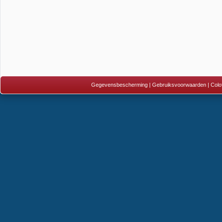
Gegevensbescherming
|
Gebruiksvoorwaarden
|
Colo