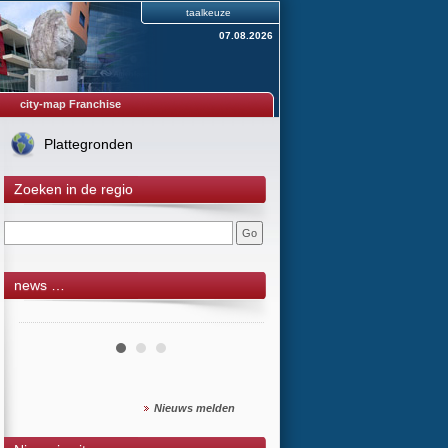
taalkeuze
07.08.2026
city-map Franchise
Plattegronden
Zoeken in de regio
news …
Nieuws melden