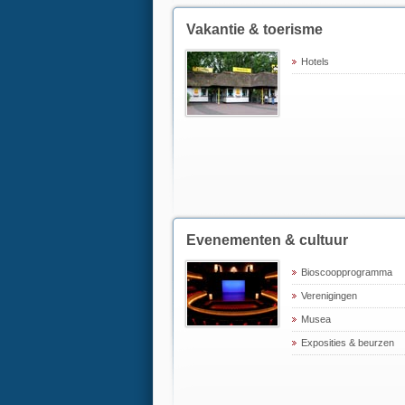
Vakantie & toerisme
Hotels
Evenementen & cultuur
Bioscoopprogramma
Verenigingen
Musea
Exposities & beurzen