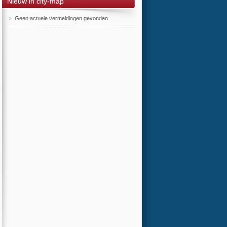
Nieuw in city-map
Geen actuele vermeldingen gevonden