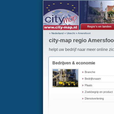
Regio's en landen
» Nederland
»
Utrecht
»
Amersfoort
city-map regio Amersfoo
helpt uw bedrijf naar meer online zi
Bedrijven & economie
Branche
Bedrijfsnaam
Plaats
Zoekbegrip en product
Dienstverlening