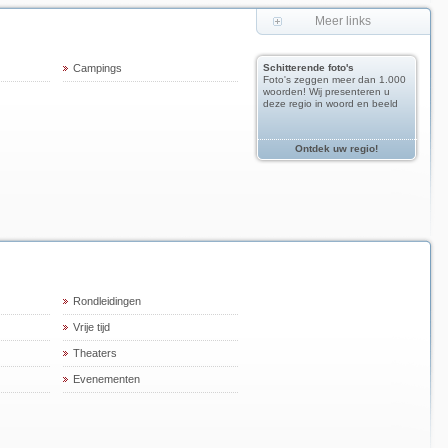
Meer links
Campings
Schitterende foto's
Foto's zeggen meer dan 1.000
woorden! Wij presenteren u
deze regio in woord en beeld
Ontdek uw regio!
Rondleidingen
Vrije tijd
Theaters
Evenementen