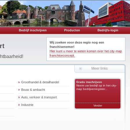
Bedrijf inschrijven
Producten
Bedrijfs-login
Wij zoeken voor deze regio nog een
rt
franchisenemer!
Hier kunt u meer te weten komen over het city-map
franchiseconcept.
chtbaarheid!
Meer links
Groothandel & detailhandel
Gratis inschrijven
Neem uw bedrijf op in het city-
map bedrijvenregister...
Bouw & ambacht
Auto, verkeer & transport
Industrie
Verder