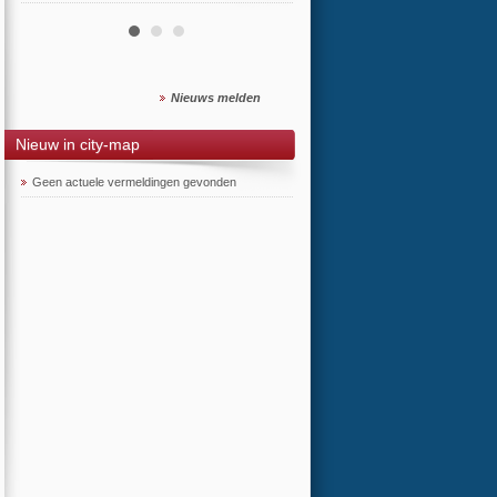
Nieuws melden
Nieuw in city-map
Geen actuele vermeldingen gevonden