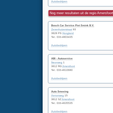
Autobedrijven
Nog meer resultaten uit de regio Amersfoor
Bosch Car Service Piet Smink B.V.
Zevenhuizerstraat
93
3828 PS
Hoogland
Tel.: 033-4803435
Autobedrijven
ABI - Autoservice
Neonweg
1
3812 RG
Amersfoort
Tel.: 033-4610680
Autobedrijven
Auto Smeeing
Xenonweg
15
3812 SZ
Amersfoort
Tel.: 033-4635535
Autobedrijven