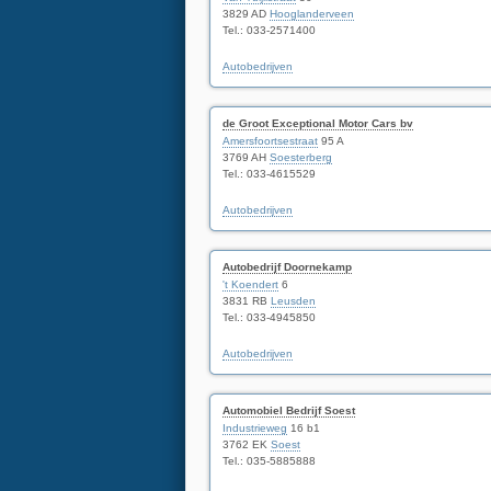
3829 AD
Hooglanderveen
Tel.: 033-2571400
Autobedrijven
de Groot Exceptional Motor Cars bv
Amersfoortsestraat
95 A
3769 AH
Soesterberg
Tel.: 033-4615529
Autobedrijven
Autobedrijf Doornekamp
't Koendert
6
3831 RB
Leusden
Tel.: 033-4945850
Autobedrijven
Automobiel Bedrijf Soest
Industrieweg
16 b1
3762 EK
Soest
Tel.: 035-5885888