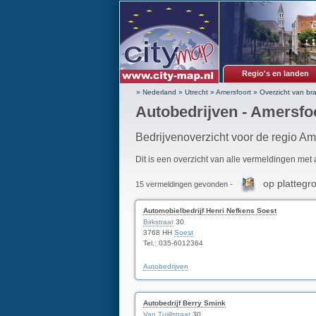
Regio's en landen
» Nederland
»
Utrecht
»
Amersfoort
»
Overzicht van br
Autobedrijven - Amersfo
Bedrijvenoverzicht voor de regio Am
Dit is een overzicht van alle vermeldingen met
op plattegr
15 vermeldingen gevonden -
Automobielbedrijf Henri Nefkens Soest
Birkstraat
30
3768 HH
Soest
Tel.: 035-6012364
Autobedrijven
Autobedrijf Berry Smink
Van Tuijllstraat
30