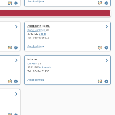
Autobedrijven
t
Autobedrijf Fiësta
Korte Brinkweg
36
3761 EE
Soest
Tel.: 035-6016215
Autobedrijven
Italauto
De Fliert
14
3791 PW
Achterveld
Tel.: 0342-451933
Autobedrijven