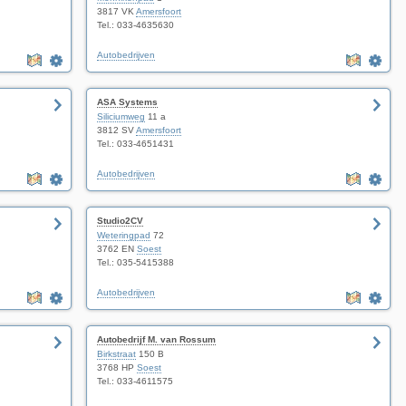
3817 VK
Amersfoort
Tel.: 033-4635630
Autobedrijven
ASA Systems
Siliciumweg
11 a
3812 SV
Amersfoort
Tel.: 033-4651431
Autobedrijven
Studio2CV
Weteringpad
72
3762 EN
Soest
Tel.: 035-5415388
Autobedrijven
Autobedrijf M. van Rossum
Birkstraat
150 B
3768 HP
Soest
Tel.: 033-4611575