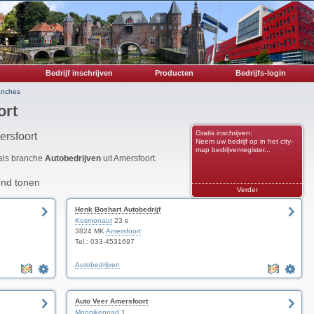
Bedrijf inschrijven
Producten
Bedrijfs-login
anches
ort
Gratis inschrijven:
ersfoort
Neem uw bedrijf op in het city-
map bedrijvenregister...
 als branche
Autobedrijven
uit Amersfoort.
ond tonen
Verder
Henk Boshart Autobedrijf
Kosmonaut
23 e
3824 MK
Amersfoort
Tel.: 033-4531697
Autobedrijven
Auto Veer Amersfoort
Monnikenpad
1